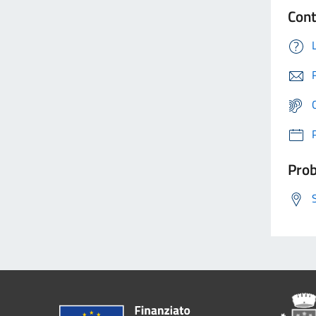
Cont
Prob