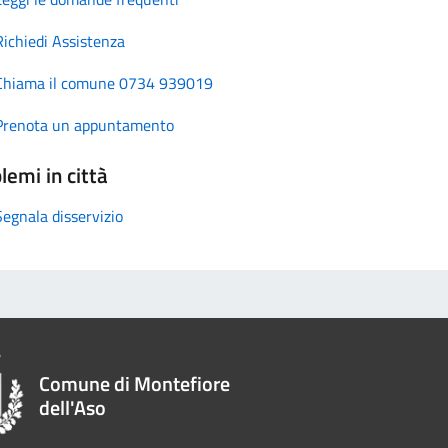
Richiedi Assistenza
Chiama il comune 0734 939019
Prenota un appuntamento
lemi in città
Segnala disservizio
Comune di Montefiore
dell'Aso