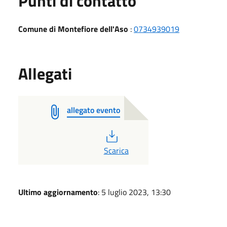
Punti di contatto
Comune di Montefiore dell'Aso
:
0734939019
Allegati
allegato evento
PDF
Scarica
Ultimo aggiornamento
: 5 luglio 2023, 13:30