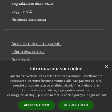
Segnalazione disservizio
Leggi le FAQ
Richiesta assistenza
Amministrazione trasparente
Informativa privacy
Note legali
×
Dichiarazione di accessibilità
Informazioni sui cookie
Questo sito web utilizza cookie tecnici e assimilati strettamente
necessari al corretto funzionamento e alla navigazione del sito,
nonché un cookie tecnico analitico al solo fine di elaborare
informazioni statistiche, aggregate e anonime.
RSS
Copyright © 2026 • Comune di
Per maggiori dettagli, può consultare la cookie policy al seguente
link
Accessibilità
Montefiore dell'Aso • Powered
Privacy
Municipium
Accesso
by
•
RIFIUTA TUTTO
ACCETTA TUTTO
Cookie
redazione