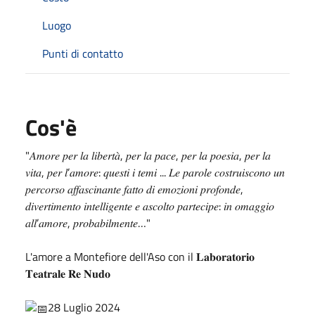
Luogo
Punti di contatto
Cos'è
"𝐴𝑚𝑜𝑟𝑒 𝑝𝑒𝑟 𝑙𝑎 𝑙𝑖𝑏𝑒𝑟𝑡𝑎̀, 𝑝𝑒𝑟 𝑙𝑎 𝑝𝑎𝑐𝑒, 𝑝𝑒𝑟 𝑙𝑎 𝑝𝑜𝑒𝑠𝑖𝑎, 𝑝𝑒𝑟 𝑙𝑎
𝑣𝑖𝑡𝑎, 𝑝𝑒𝑟 𝑙’𝑎𝑚𝑜𝑟𝑒: 𝑞𝑢𝑒𝑠𝑡𝑖 𝑖 𝑡𝑒𝑚𝑖 ... 𝐿𝑒 𝑝𝑎𝑟𝑜𝑙𝑒 𝑐𝑜𝑠𝑡𝑟𝑢𝑖𝑠𝑐𝑜𝑛𝑜 𝑢𝑛
𝑝𝑒𝑟𝑐𝑜𝑟𝑠𝑜 𝑎𝑓𝑓𝑎𝑠𝑐𝑖𝑛𝑎𝑛𝑡𝑒 𝑓𝑎𝑡𝑡𝑜 𝑑𝑖 𝑒𝑚𝑜𝑧𝑖𝑜𝑛𝑖 𝑝𝑟𝑜𝑓𝑜𝑛𝑑𝑒,
𝑑𝑖𝑣𝑒𝑟𝑡𝑖𝑚𝑒𝑛𝑡𝑜 𝑖𝑛𝑡𝑒𝑙𝑙𝑖𝑔𝑒𝑛𝑡𝑒 𝑒 𝑎𝑠𝑐𝑜𝑙𝑡𝑜 𝑝𝑎𝑟𝑡𝑒𝑐𝑖𝑝𝑒: 𝑖𝑛 𝑜𝑚𝑎𝑔𝑔𝑖𝑜
𝑎𝑙𝑙’𝑎𝑚𝑜𝑟𝑒, 𝑝𝑟𝑜𝑏𝑎𝑏𝑖𝑙𝑚𝑒𝑛𝑡𝑒…"
L'amore a Montefiore dell'Aso con il 𝐋𝐚𝐛𝐨𝐫𝐚𝐭𝐨𝐫𝐢𝐨
𝐓𝐞𝐚𝐭𝐫𝐚𝐥𝐞 𝐑𝐞 𝐍𝐮𝐝𝐨
28 Luglio 2024