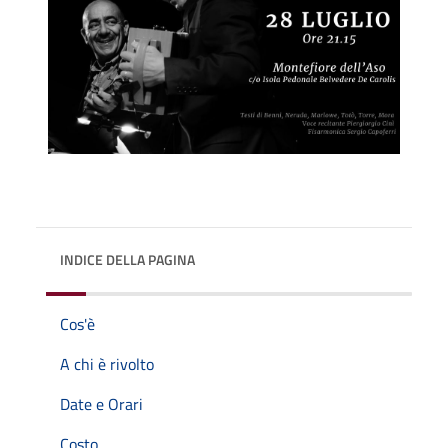
INDICE DELLA PAGINA
Cos'è
A chi è rivolto
Date e Orari
Costo