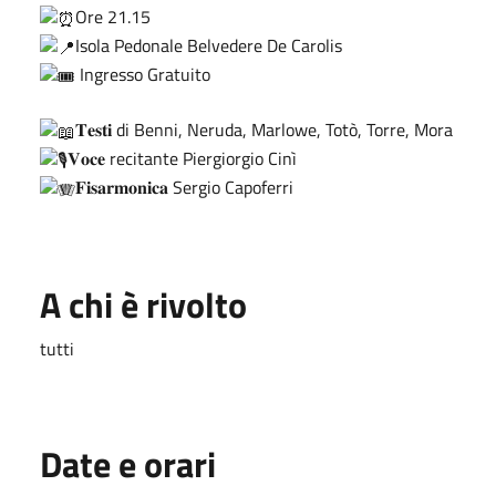
Ore 21.15
Isola Pedonale Belvedere De Carolis
Ingresso Gratuito
𝐓𝐞𝐬𝐭𝐢 di Benni, Neruda, Marlowe, Totò, Torre, Mora
𝐕𝐨𝐜𝐞 recitante Piergiorgio Cinì
𝐅𝐢𝐬𝐚𝐫𝐦𝐨𝐧𝐢𝐜𝐚 Sergio Capoferri
A chi è rivolto
tutti
Date e orari