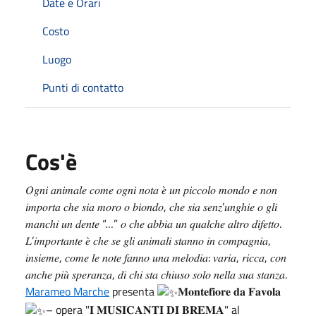
Date e Orari
Costo
Luogo
Punti di contatto
Cos'è
𝑂𝑔𝑛𝑖 𝑎𝑛𝑖𝑚𝑎𝑙𝑒 𝑐𝑜𝑚𝑒 𝑜𝑔𝑛𝑖 𝑛𝑜𝑡𝑎 𝑒̀ 𝑢𝑛 𝑝𝑖𝑐𝑐𝑜𝑙𝑜 𝑚𝑜𝑛𝑑𝑜 𝑒 𝑛𝑜𝑛
𝑖𝑚𝑝𝑜𝑟𝑡𝑎 𝑐ℎ𝑒 𝑠𝑖𝑎 𝑚𝑜𝑟𝑜 𝑜 𝑏𝑖𝑜𝑛𝑑𝑜, 𝑐ℎ𝑒 𝑠𝑖𝑎 𝑠𝑒𝑛𝑧’𝑢𝑛𝑔ℎ𝑖𝑒 𝑜 𝑔𝑙𝑖
𝑚𝑎𝑛𝑐ℎ𝑖 𝑢𝑛 𝑑𝑒𝑛𝑡𝑒 “…” 𝑜 𝑐ℎ𝑒 𝑎𝑏𝑏𝑖𝑎 𝑢𝑛 𝑞𝑢𝑎𝑙𝑐ℎ𝑒 𝑎𝑙𝑡𝑟𝑜 𝑑𝑖𝑓𝑒𝑡𝑡𝑜.
𝐿’𝑖𝑚𝑝𝑜𝑟𝑡𝑎𝑛𝑡𝑒 𝑒̀ 𝑐ℎ𝑒 𝑠𝑒 𝑔𝑙𝑖 𝑎𝑛𝑖𝑚𝑎𝑙𝑖 𝑠𝑡𝑎𝑛𝑛𝑜 𝑖𝑛 𝑐𝑜𝑚𝑝𝑎𝑔𝑛𝑖𝑎,
𝑖𝑛𝑠𝑖𝑒𝑚𝑒, 𝑐𝑜𝑚𝑒 𝑙𝑒 𝑛𝑜𝑡𝑒 𝑓𝑎𝑛𝑛𝑜 𝑢𝑛𝑎 𝑚𝑒𝑙𝑜𝑑𝑖𝑎: 𝑣𝑎𝑟𝑖𝑎, 𝑟𝑖𝑐𝑐𝑎, 𝑐𝑜𝑛
𝑎𝑛𝑐ℎ𝑒 𝑝𝑖𝑢̀ 𝑠𝑝𝑒𝑟𝑎𝑛𝑧𝑎, 𝑑𝑖 𝑐ℎ𝑖 𝑠𝑡𝑎 𝑐ℎ𝑖𝑢𝑠𝑜 𝑠𝑜𝑙𝑜 𝑛𝑒𝑙𝑙𝑎 𝑠𝑢𝑎 𝑠𝑡𝑎𝑛𝑧𝑎.
Marameo Marche
presenta
𝐌𝐨𝐧𝐭𝐞𝐟𝐢𝐨𝐫𝐞 𝐝𝐚 𝐅𝐚𝐯𝐨𝐥𝐚
– opera "𝐈 𝐌𝐔𝐒𝐈𝐂𝐀𝐍𝐓𝐈 𝐃𝐈 𝐁𝐑𝐄𝐌𝐀" al