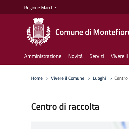
Salta al contenuto principale
Regione Marche
Comune di Montefiore
Amministrazione
Novità
Servizi
Vivere 
Home
>
Vivere il Comune
>
Luoghi
>
Centro 
Centro di raccolta