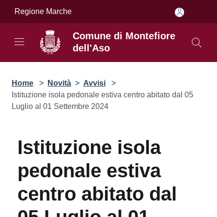
Salta al contenuto principale
Regione Marche
Comune di Montefiore
dell'Aso
Home
>
Novità
>
Avvisi
>
Istituzione isola pedonale estiva centro abitato dal 05
Luglio al 01 Settembre 2024
Istituzione isola
pedonale estiva
centro abitato dal 05
Luglio al 01