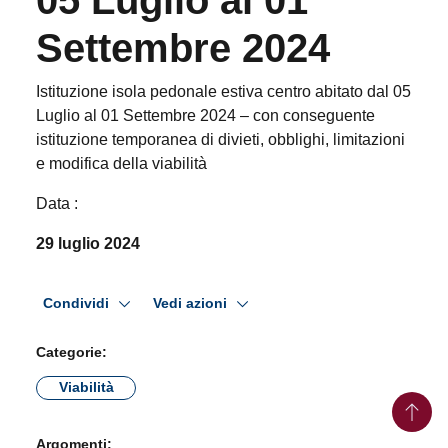
Settembre 2024
Istituzione isola pedonale estiva centro abitato dal 05
Luglio al 01 Settembre 2024 – con conseguente
istituzione temporanea di divieti, obblighi, limitazioni e
modifica della viabilità
Data :
×
Informazioni sui cookie
29 luglio 2024
Questo sito web utilizza cookie tecnici e assimilati strettamente
necessari al corretto funzionamento e alla navigazione del sito,
nonché un cookie tecnico analitico al solo fine di elaborare
Condividi
Vedi azioni
informazioni statistiche, aggregate e anonime.
Per maggiori dettagli, può consultare la cookie policy al seguente
link
Categorie:
RIFIUTA TUTTO
ACCETTA TUTTO
Viabilità
MOSTRA DETTAGLI
Argomenti: