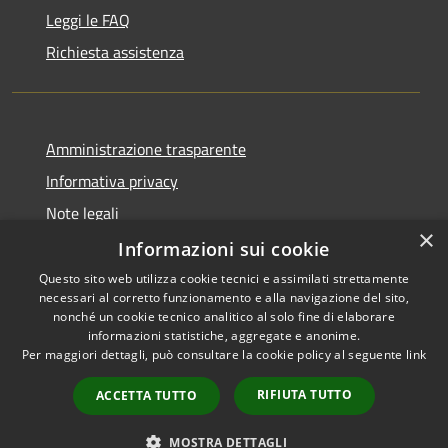
Leggi le FAQ
Richiesta assistenza
Amministrazione trasparente
Informativa privacy
Note legali
×
Dichiarazione di accessibilità
Informazioni sui cookie
Questo sito web utilizza cookie tecnici e assimilati strettamente
necessari al corretto funzionamento e alla navigazione del sito,
nonché un cookie tecnico analitico al solo fine di elaborare
informazioni statistiche, aggregate e anonime.
RSS
Copyright © 2026 • Comune di
Per maggiori dettagli, può consultare la cookie policy al seguente
link
Accessibilità
Montefiore dell'Aso • Powered
Privacy
Municipium
Accesso
by
•
RIFIUTA TUTTO
ACCETTA TUTTO
Cookie
redazione
Mappa del sito
MOSTRA DETTAGLI