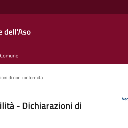
 dell'Aso
il Comune
zioni di non conformità
Ved
lità - Dichiarazioni di