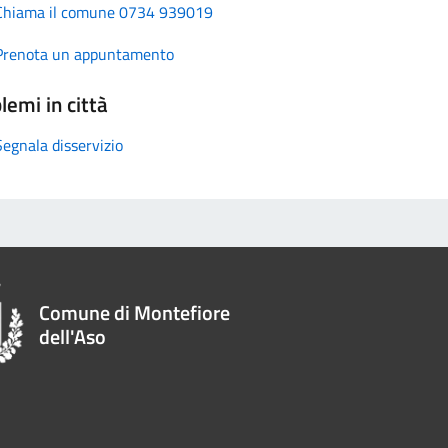
Chiama il comune 0734 939019
Prenota un appuntamento
lemi in città
Segnala disservizio
Comune di Montefiore
dell'Aso