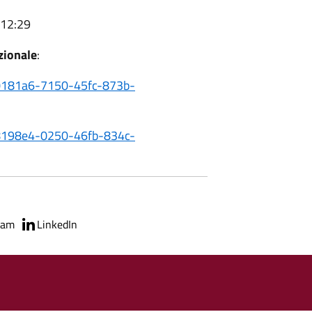
 12:29
uzionale
:
340181a6-7150-45fc-873b-
9d8198e4-0250-46fb-834c-
ram
LinkedIn