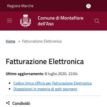
Salta al contenuto principale
Regione Marche
Comune di Montefiore
dell'Aso
Home
>
Fatturazione Elettronica
Fatturazione Elettronica
Ultimo aggiornamento
: 8 luglio 2020, 22:04
Codice Unico Ufficio per Fatturazione Elettronica
Disposizioni in materia di split payment
Condividi: