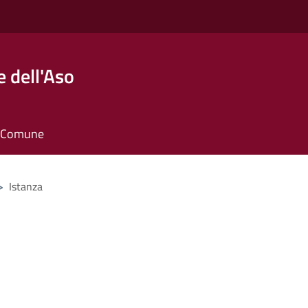
 dell'Aso
il Comune
>
Istanza