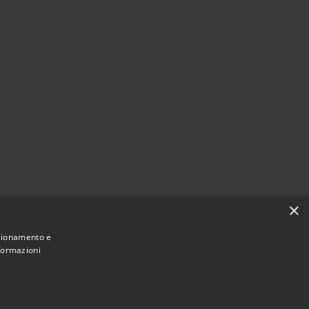
×
nzionamento e
nformazioni