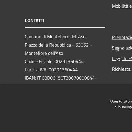
Mobilità e
CONTATTI
Comune di Montefiore dell'Aso
Prenotaz
Piazza della Repubblica - 63062 -
Segnalazi
Montefiore dell'Aso
Leggi le 
Codice Fiscale: 00291360444
Richiesta
Partita IVA: 00291360444
IBAN: IT 08D06150T20070000844
PEC:
segreteriamfa@emarche.it
Centralino Unico: 0734 939019
Questo sito 
alla navig