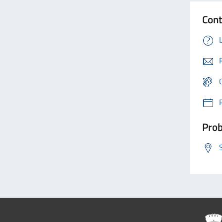
Cont
Prob