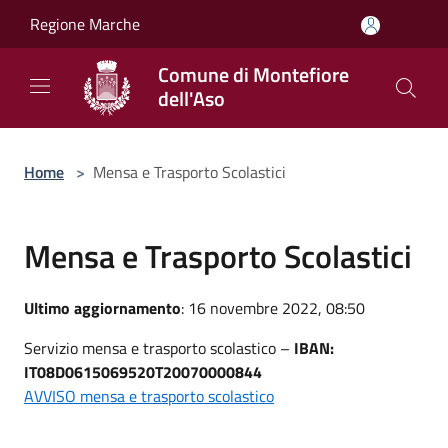
Salta al contenuto principale
Regione Marche
Comune di Montefiore
dell'Aso
Home
>
Mensa e Trasporto Scolastici
Mensa e Trasporto Scolastici
Ultimo aggiornamento
: 16 novembre 2022, 08:50
Servizio mensa e trasporto scolastico –
IBAN:
IT08D0615069520T20070000844
AVVISO mensa e trasporto scolastico