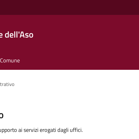
 dell'Aso
il Comune
trativo
o
orto ai servizi erogati dagli uffici.