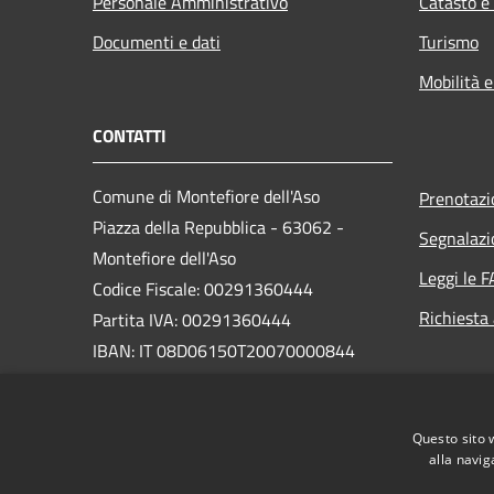
Personale Amministrativo
Catasto e
Documenti e dati
Turismo
Mobilità e
CONTATTI
Comune di Montefiore dell'Aso
Prenotaz
Piazza della Repubblica - 63062 -
Segnalazi
Montefiore dell'Aso
Leggi le 
Codice Fiscale: 00291360444
Richiesta
Partita IVA: 00291360444
IBAN: IT 08D06150T20070000844
PEC:
segreteriamfa@emarche.it
Centralino Unico: 0734 939019
Questo sito 
alla navig