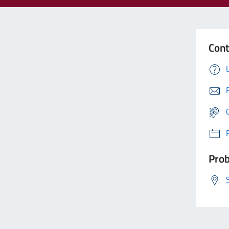
Cont
Prob