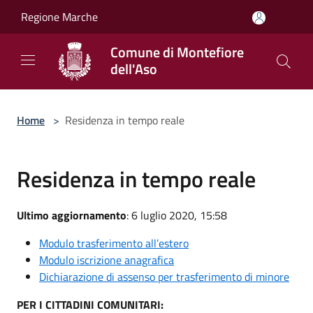
Salta al contenuto principale
Regione Marche
Comune di Montefiore
dell'Aso
Home
>
Residenza in tempo reale
Residenza in tempo reale
Ultimo aggiornamento
: 6 luglio 2020, 15:58
Modulo trasferimento all’estero
Modulo iscrizione anagrafica
Dichiarazione di assenso per trasferimento di minore
PER I CITTADINI COMUNITARI: