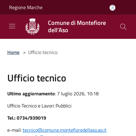
Salta al contenuto principale
Regione Marche
Comune di Montefiore
dell'Aso
Home
>
Ufficio tecnico
Ufficio tecnico
Ultimo aggiornamento
: 7 luglio 2026, 10:18
Ufficio Tecnico e Lavori Pubblici
Tel.: 0734/939019
e-mail:
tecnico@comune.montefioredellaso.ap.it