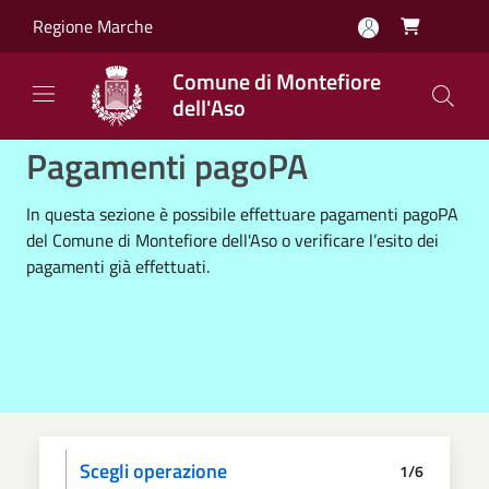
Salta al contenuto principale
Regione Marche

Comune di Montefiore
dell'Aso
Pagamenti pagoPA
In questa sezione è possibile effettuare pagamenti pagoPA
del Comune di Montefiore dell'Aso o verificare l’esito dei
pagamenti già effettuati.
Scegli operazione
1/6
Informativa privacy
Scegli il pagamento
Dati anagrafici
Paga
Riepilogo