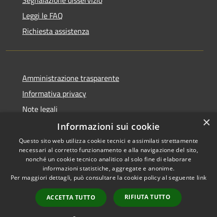
Leggi le FAQ
Richiesta assistenza
Amministrazione trasparente
Informativa privacy
Note legali
×
Dichiarazione di accessibilità
Informazioni sui cookie
Questo sito web utilizza cookie tecnici e assimilati strettamente
necessari al corretto funzionamento e alla navigazione del sito,
nonché un cookie tecnico analitico al solo fine di elaborare
informazioni statistiche, aggregate e anonime.
RSS
Copyright © 2026 • Comune di
Per maggiori dettagli, può consultare la cookie policy al seguente
link
Accessibilità
Montefiore dell'Aso • Powered
Privacy
Municipium
Accesso
by
•
RIFIUTA TUTTO
ACCETTA TUTTO
Cookie
redazione