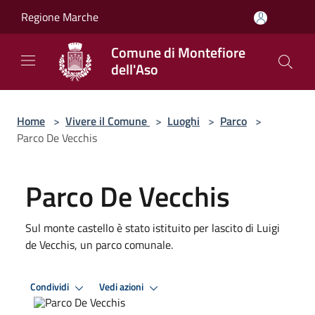
Salta al contenuto principale
Regione Marche
Comune di Montefiore
dell'Aso
Home
>
Vivere il Comune
>
Luoghi
>
Parco
>
Parco De Vecchis
Parco De Vecchis
Sul monte castello è stato istituito per lascito di Luigi
de Vecchis, un parco comunale.
Condividi
Vedi azioni