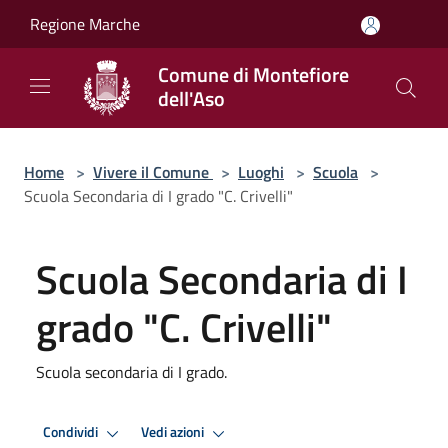
Salta al contenuto principale
Regione Marche
Comune di Montefiore
dell'Aso
Home
>
Vivere il Comune
>
Luoghi
>
Scuola
>
Scuola Secondaria di I grado "C. Crivelli"
Scuola Secondaria di I
grado "C. Crivelli"
Scuola secondaria di I grado.
Condividi
Vedi azioni