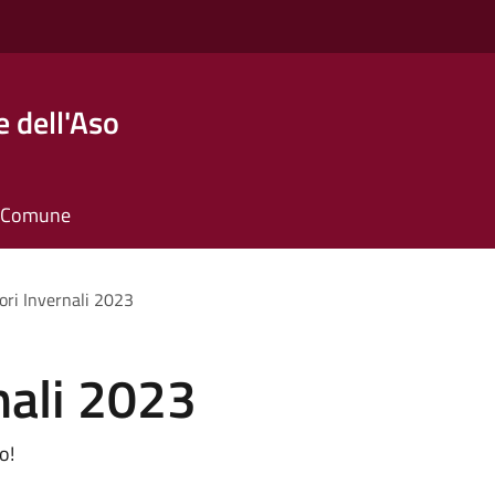
 dell'Aso
il Comune
ori Invernali 2023
nali 2023
o!