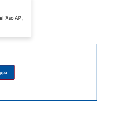
ll'Aso AP ,
appa