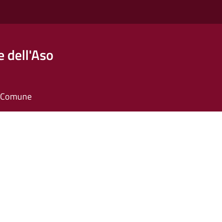
 dell'Aso
il Comune