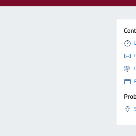
Cont
Prob