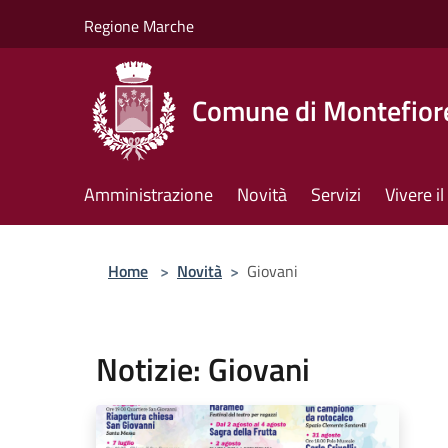
Salta al contenuto principale
Regione Marche
Comune di Montefiore
Amministrazione
Novità
Servizi
Vivere 
Home
>
Novità
>
Giovani
Notizie: Giovani