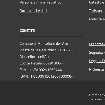
Personale Amministrativo
Catasto e
Documenti e dati
Turismo
Mobilità e
CONTATTI
Comune di Montefiore dell'Aso
Prenotaz
Piazza della Repubblica - 63062 -
Segnalazi
Montefiore dell'Aso
Leggi le 
Codice Fiscale: 00291360444
Richiesta
Partita IVA: 00291360444
IBAN: IT 08D06150T20070000844
PEC:
segreteriamfa@emarche.it
Centralino Unico: 0734 939019
Questo sito 
alla navig