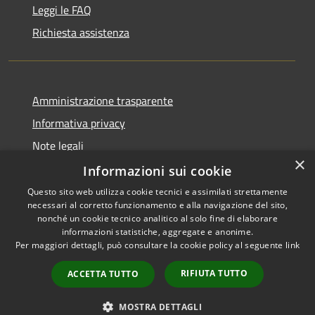
Leggi le FAQ
Richiesta assistenza
Amministrazione trasparente
Informativa privacy
Note legali
×
Dichiarazione di accessibilità
Informazioni sui cookie
Questo sito web utilizza cookie tecnici e assimilati strettamente
necessari al corretto funzionamento e alla navigazione del sito,
nonché un cookie tecnico analitico al solo fine di elaborare
informazioni statistiche, aggregate e anonime.
RSS
Copyright © 2026 • Comune di
Per maggiori dettagli, può consultare la cookie policy al seguente
link
Accessibilità
Montefiore dell'Aso • Powered
Privacy
Municipium
Accesso
by
•
RIFIUTA TUTTO
ACCETTA TUTTO
Cookie
redazione
Mappa del sito
MOSTRA DETTAGLI