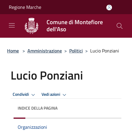
Salta al contenuto principale
Regione Marche
Comune di Montefiore
dell'Aso
Home
>
Amministrazione
>
Politici
>
Lucio Ponziani
Lucio Ponziani
Condividi
Vedi azioni
INDICE DELLA PAGINA
Organizzazioni