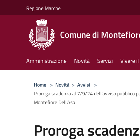
Salta al contenuto principale
Regione Marche
Comune di Montefiore
Amministrazione
Novità
Servizi
Vivere 
Home
>
Novità
>
Avvisi
>
Proroga scadenza al 7/9/24 dell'avviso pubblico per
Montefiore Dell'Aso
Proroga scadenz