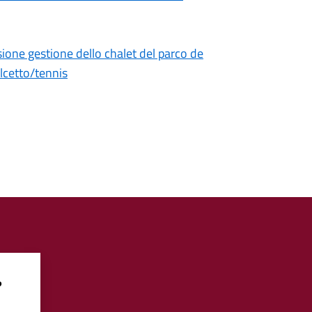
ione gestione dello chalet del parco de
lcetto/tennis
?